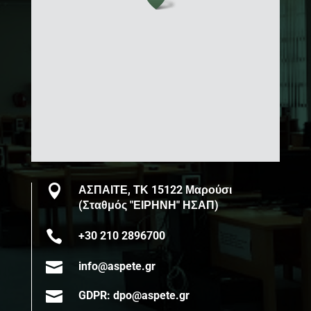

ΑΣΠΑΙΤΕ, ΤΚ 15122 Μαρούσι
(Σταθμός "ΕΙΡΗΝΗ" ΗΣΑΠ)

+30 210 2896700

info@aspete.gr

GDPR: dpo@aspete.gr