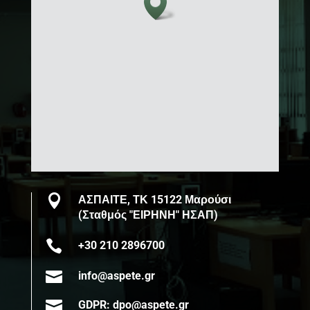

ΑΣΠΑΙΤΕ, ΤΚ 15122 Μαρούσι
(Σταθμός "ΕΙΡΗΝΗ" ΗΣΑΠ)

+30 210 2896700

info@aspete.gr

GDPR: dpo@aspete.gr