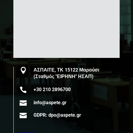

ΑΣΠΑΙΤΕ, ΤΚ 15122 Μαρούσι
(Σταθμός "ΕΙΡΗΝΗ" ΗΣΑΠ)

+30 210 2896700

info@aspete.gr

GDPR: dpo@aspete.gr