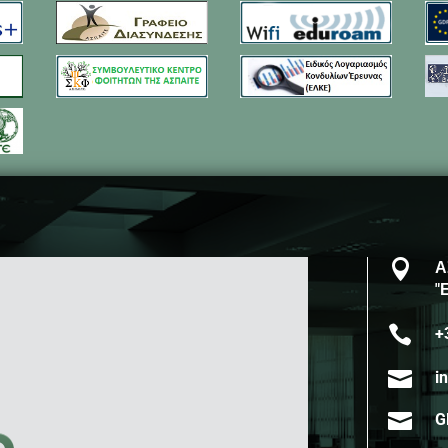

Α
"

+

i

G