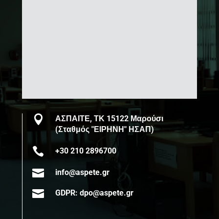

ΑΣΠΑΙΤΕ, ΤΚ 15122 Μαρούσι
(Σταθμός "ΕΙΡΗΝΗ" ΗΣΑΠ)

+30 210 2896700

info@aspete.gr

GDPR: dpo@aspete.gr