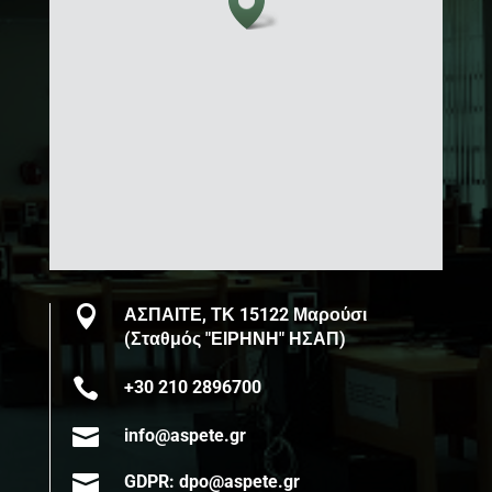

ΑΣΠΑΙΤΕ, ΤΚ 15122 Μαρούσι
(Σταθμός "ΕΙΡΗΝΗ" ΗΣΑΠ)

+30 210 2896700

info@aspete.gr

GDPR: dpo@aspete.gr