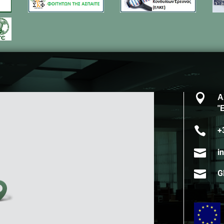

Α
"

+

i

G