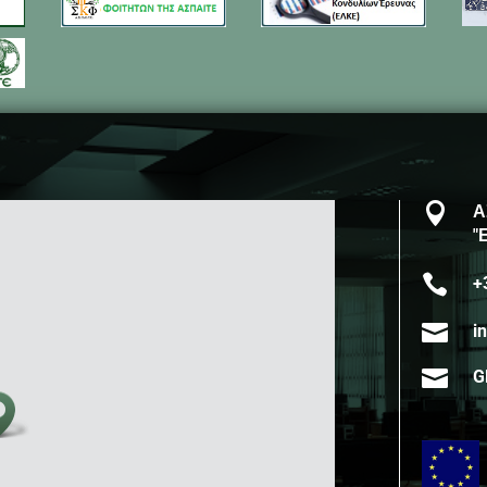

Α
"

+

i

G