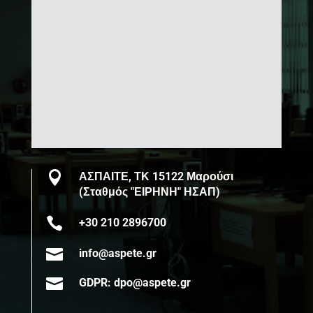

ΑΣΠΑΙΤΕ, ΤΚ 15122 Μαρούσι
(Σταθμός "ΕΙΡΗΝΗ" ΗΣΑΠ)

+30 210 2896700

info@aspete.gr

GDPR: dpo@aspete.gr