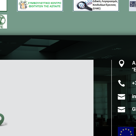

Α
"

+

i

G