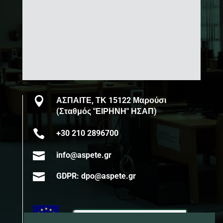

ΑΣΠΑΙΤΕ, ΤΚ 15122 Μαρούσι
(Σταθμός "ΕΙΡΗΝΗ" ΗΣΑΠ)

+30 210 2896700

info@aspete.gr

GDPR: dpo@aspete.gr