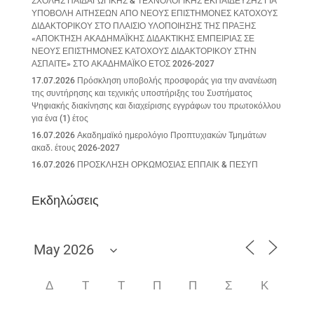
ΣΧΟΛΗΣ ΠΑΙΔΑΓΩΓΙΚΗΣ & ΤΕΧΝΟΛΟΓΙΚΗΣ ΕΚΠΑΙΔΕΥΣΗΣ ΓΙΑ
ΥΠΟΒΟΛΗ ΑΙΤΗΣΕΩΝ ΑΠΟ ΝΕΟΥΣ ΕΠΙΣΤΗΜΟΝΕΣ ΚΑΤΟΧΟΥΣ
ΔΙΔΑΚΤΟΡΙΚΟΥ ΣΤΟ ΠΛΑΙΣΙΟ ΥΛΟΠΟΙΗΣΗΣ ΤΗΣ ΠΡΑΞΗΣ
«ΑΠΟΚΤΗΣΗ ΑΚΑΔΗΜΑΪΚΗΣ ΔΙΔΑΚΤΙΚΗΣ ΕΜΠΕΙΡΙΑΣ ΣΕ
ΝΕΟΥΣ ΕΠΙΣΤΗΜΟΝΕΣ ΚΑΤΟΧΟΥΣ ΔΙΔΑΚΤΟΡΙΚΟΥ ΣΤΗΝ
ΑΣΠΑΙΤΕ» ΣΤΟ ΑΚΑΔΗΜΑΪΚΟ ΕΤΟΣ 2026-2027
17.07.2026 Πρόσκληση υποβολής προσφοράς για την ανανέωση
της συντήρησης και τεχνικής υποστήριξης του Συστήματος
Ψηφιακής διακίνησης και διαχείρισης εγγράφων του πρωτοκόλλου
για ένα (1) έτος
16.07.2026 Ακαδημαϊκό ημερολόγιο Προπτυχιακών Τμημάτων
ακαδ. έτους 2026-2027
16.07.2026 ΠΡΟΣΚΛΗΣΗ ΟΡΚΩΜΟΣΙΑΣ ΕΠΠΑΙΚ & ΠΕΣΥΠ
Εκδηλώσεις
Δ
Τ
Τ
Π
Π
Σ
Κ