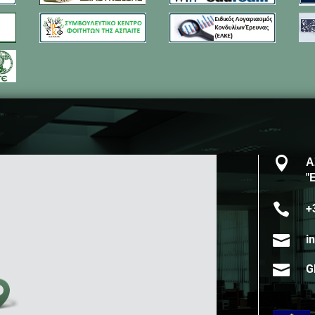

Α
"

+

i

G