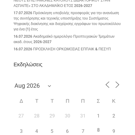
ΝΕΟΥΣ ΕΠΙΣΤΗΜΟΝΕΣ ΚΑΤΟΧΟΥΣ ΔΙΔΑΚΤΟΡΙΚΟΥ ΣΤΗΝ
ΑΣΠΑΙΤΕ» ΣΤΟ ΑΚΑΔΗΜΑΪΚΟ ΕΤΟΣ 2026-2027
17.07.2026 Πρόσκληση υποβολής προσφοράς για την ανανέωση
της συντήρησης και τεχνικής υποστήριξης του Συστήματος
Ψηφιακής διακίνησης και διαχείρισης εγγράφων του πρωτοκόλλου
για ένα (1) έτος
16.07.2026 Ακαδημαϊκό ημερολόγιο Προπτυχιακών Τμημάτων
ακαδ. έτους 2026-2027
16.07.2026 ΠΡΟΣΚΛΗΣΗ ΟΡΚΩΜΟΣΙΑΣ ΕΠΠΑΙΚ & ΠΕΣΥΠ
Εκδηλώσεις
Δ
Τ
Τ
Π
Π
Σ
Κ
27
28
29
30
31
1
2
8
3
4
5
6
7
9