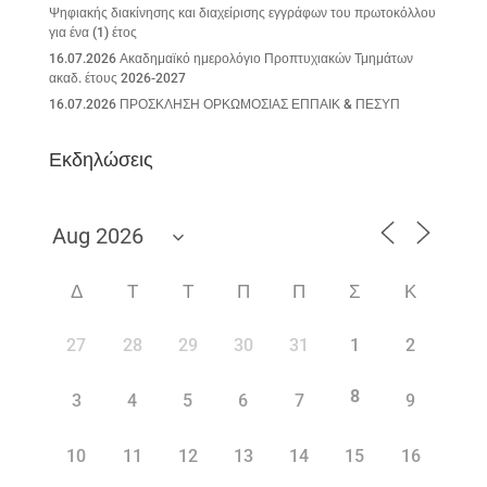
Ψηφιακής διακίνησης και διαχείρισης εγγράφων του πρωτοκόλλου
για ένα (1) έτος
16.07.2026 Ακαδημαϊκό ημερολόγιο Προπτυχιακών Τμημάτων
ακαδ. έτους 2026-2027
16.07.2026 ΠΡΟΣΚΛΗΣΗ ΟΡΚΩΜΟΣΙΑΣ ΕΠΠΑΙΚ & ΠΕΣΥΠ
Εκδηλώσεις
Δ
Τ
Τ
Π
Π
Σ
Κ
27
28
29
30
31
1
2
8
3
4
5
6
7
9
10
11
12
13
14
15
16