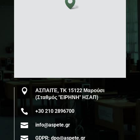

ΑΣΠΑΙΤΕ, ΤΚ 15122 Μαρούσι
(Σταθμός "ΕΙΡΗΝΗ" ΗΣΑΠ)

+30 210 2896700

info@aspete.gr

GDPR: dpo@aspete.gr