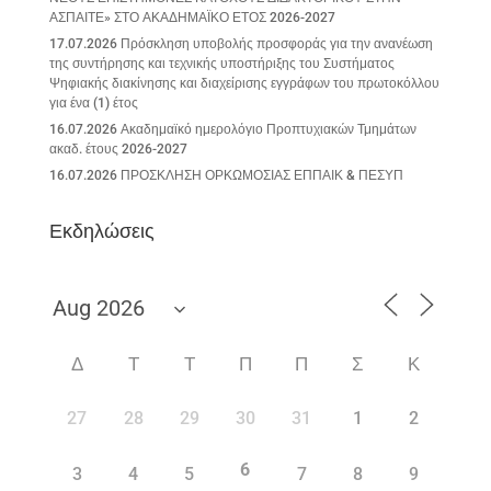
ΑΣΠΑΙΤΕ» ΣΤΟ ΑΚΑΔΗΜΑΪΚΟ ΕΤΟΣ 2026-2027
17.07.2026 Πρόσκληση υποβολής προσφοράς για την ανανέωση
της συντήρησης και τεχνικής υποστήριξης του Συστήματος
Ψηφιακής διακίνησης και διαχείρισης εγγράφων του πρωτοκόλλου
για ένα (1) έτος
16.07.2026 Ακαδημαϊκό ημερολόγιο Προπτυχιακών Τμημάτων
ακαδ. έτους 2026-2027
16.07.2026 ΠΡΟΣΚΛΗΣΗ ΟΡΚΩΜΟΣΙΑΣ ΕΠΠΑΙΚ & ΠΕΣΥΠ
Εκδηλώσεις
Δ
Τ
Τ
Π
Π
Σ
Κ
27
28
29
30
31
1
2
6
3
4
5
7
8
9