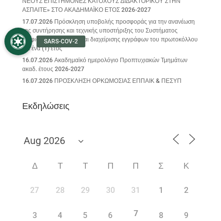
ΝΕΟΥΣ ΕΠΙΣΤΗΜΟΝΕΣ ΚΑΤΟΧΟΥΣ ΔΙΔΑΚΤΟΡΙΚΟΥ ΣΤΗΝ
ΑΣΠΑΙΤΕ» ΣΤΟ ΑΚΑΔΗΜΑΪΚΟ ΕΤΟΣ 2026-2027
17.07.2026 Πρόσκληση υποβολής προσφοράς για την ανανέωση
της συντήρησης και τεχνικής υποστήριξης του Συστήματος
Ψηφιακής διακίνησης και διαχείρισης εγγράφων του πρωτοκόλλου
για ένα (1) έτος
16.07.2026 Ακαδημαϊκό ημερολόγιο Προπτυχιακών Τμημάτων
ακαδ. έτους 2026-2027
16.07.2026 ΠΡΟΣΚΛΗΣΗ ΟΡΚΩΜΟΣΙΑΣ ΕΠΠΑΙΚ & ΠΕΣΥΠ
Εκδηλώσεις
Δ
Τ
Τ
Π
Π
Σ
Κ
27
28
29
30
31
1
2
7
3
4
5
6
8
9