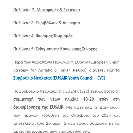
Πυλώνας 2: Μεταφορές & Ενέργεια
Πυλώνας 3: Περιβάλλον & Αειφορία
Πυλώνας 4: Βιώσιμος Τουρισμός
Πυλώνας 5: Ενίσχυση της Κοινωνικής Συνοχής
Πέρα των παραπάνω Πυλώνων η EUSAIR (European Union
Strategy for Adriatic & Ionian Region) διαθέτει και
το
Συμβούλιο Νεολαίας (EUSAIR Youth Council – EYC).
Το Συμβούλιο Νεολαίας της EUSAIR (EYC) έχει ως στόχο τη
συμμετοχή των
νέων ηλικίας 18-29 ετών
στη
διακυβέρνηση της EUSAIR
. Με αφετηρία τη Διακήρυξη
των Τιράνων, ιδρύθηκε τον Οκτώβριο του 2024 και
αποτελείται από 20 μέλη, 2 ανά χώρα, σύμφωνα με τις
αρχές της ισορροπημένης εκπροσώπησης.