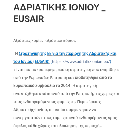
ΑΔΡΙΑΤΙΚΗΣ ΙΟΝΙΟΥ _
EUSAIR
Αξιότιμες κυρίες, αξιότιμοι κύριοι,
Η
Στρατηγική της ΕΕ για την περιοχή της Αδριατικής και
του Ιονίου (EUSAIR)
(
https://www.adriatic-ionian.eu/
)
είναι μια μακροπεριφερειακή στρατηγική που εγκρίθηκε
από την Ευρωπαϊκή Επιτροπή και
υιοθετήθηκε από το
Ευρωπαϊκό Συμβούλιο το 2014
. Η στρατηγική
αναπτύχθηκε από κοινού από την Επιτροπή, τις χώρες και
τους ενδιαφερόμενους φορείς της Περιφέρειας
Αδριατικής-Ιονίου, οι οποίοι συμφώνησαν να
συνεργαστούν στους τομείς κοινού ενδιαφέροντος προς
όφελος κάθε χώρας και ολόκληρης της περιοχής.