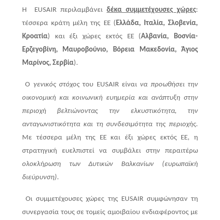
Η EUSAIR περιλαμβάνει
δέκα συμμετέχουσες χώρες
:
τέσσερα κράτη μέλη της ΕΕ (
Ελλάδα, Ιταλία, Σλοβενία,
Κροατία
) και έξι χώρες εκτός ΕΕ (
Αλβανία, Βοσνία-
Ερζεγοβίνη, Μαυροβούνιο, Βόρεια Μακεδονία, Άγιος
Μαρίνος, Σερβία
).
Ο
γενικός στόχος
του EUSAIR είναι
να προωθήσει την
οικονομική και κοινωνική ευημερία και ανάπτυξη στην
περιοχή βελτιώνοντας την ελκυστικότητα, την
ανταγωνιστικότητα και τη συνδεσιμότητα της περιοχής
.
Με τέσσερα μέλη της ΕΕ και έξι χώρες εκτός ΕΕ, η
στρατηγική ευελπιστεί να συμβάλει στην περαιτέρω
ολοκλήρωση των Δυτικών Βαλκανίων (ευρωπαϊκή
διεύρυνση)
.
Οι συμμετέχουσες χώρες της EUSAIR συμφώνησαν τη
συνεργασία τους σε τομείς αμοιβαίου ενδιαφέροντος με