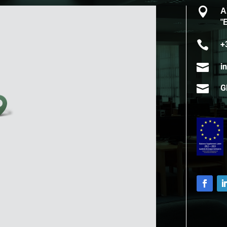

Α
"

+

i

G