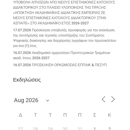
ΥΠΟΒΟΛΗ ΑΙΤΗΣΕΩΝ ΑΠΟ ΝΕΟΥΣ ΕΠΙΣΤΗΜΟΝΕΣ ΚΑΤΟΧΟΥΣ
ΔΙΔΑΚΤΟΡΙΚΟΥ ΣΤΟ ΠΛΑΙΣΙΟ ΥΛΟΠΟΙΗΣΗΣ ΤΗΣ ΠΡΑΞΗΣ
«ΑΠΟΚΤΗΣΗ ΑΚΑΔΗΜΑΪΚΗΣ ΔΙΔΑΚΤΙΚΗΣ ΕΜΠΕΙΡΙΑΣ ΣΕ
ΝΕΟΥΣ ΕΠΙΣΤΗΜΟΝΕΣ ΚΑΤΟΧΟΥΣ ΔΙΔΑΚΤΟΡΙΚΟΥ ΣΤΗΝ
ΑΣΠΑΙΤΕ» ΣΤΟ ΑΚΑΔΗΜΑΪΚΟ ΕΤΟΣ 2026-2027
17.07.2026 Πρόσκληση υποβολής προσφοράς για την ανανέωση
της συντήρησης και τεχνικής υποστήριξης του Συστήματος
Ψηφιακής διακίνησης και διαχείρισης εγγράφων του πρωτοκόλλου
για ένα (1) έτος
16.07.2026 Ακαδημαϊκό ημερολόγιο Προπτυχιακών Τμημάτων
ακαδ. έτους 2026-2027
16.07.2026 ΠΡΟΣΚΛΗΣΗ ΟΡΚΩΜΟΣΙΑΣ ΕΠΠΑΙΚ & ΠΕΣΥΠ
Εκδηλώσεις
Δ
Τ
Τ
Π
Π
Σ
Κ
27
28
29
30
31
1
2