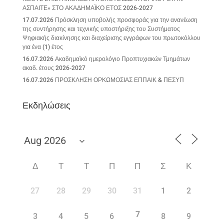
ΑΣΠΑΙΤΕ» ΣΤΟ ΑΚΑΔΗΜΑΪΚΟ ΕΤΟΣ 2026-2027
17.07.2026 Πρόσκληση υποβολής προσφοράς για την ανανέωση
της συντήρησης και τεχνικής υποστήριξης του Συστήματος
Ψηφιακής διακίνησης και διαχείρισης εγγράφων του πρωτοκόλλου
για ένα (1) έτος
16.07.2026 Ακαδημαϊκό ημερολόγιο Προπτυχιακών Τμημάτων
ακαδ. έτους 2026-2027
16.07.2026 ΠΡΟΣΚΛΗΣΗ ΟΡΚΩΜΟΣΙΑΣ ΕΠΠΑΙΚ & ΠΕΣΥΠ
Εκδηλώσεις
Δ
Τ
Τ
Π
Π
Σ
Κ
27
28
29
30
31
1
2
7
3
4
5
6
8
9