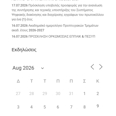
17.07.2026 Πρόσκληση υποβολής προσφοράς για την ανανέωση
της συντήρησης και τεχνικής υποστήριξης του Συστήματος
Ψηφιακής διακίνησης και διαχείρισης εγγράφων του πρωτοκόλλου
για ένα (1) έτος
16.07.2026 Ακαδημαϊκό ημερολόγιο Προπτυχιακών Τμημάτων
ακαδ. έτους 2026-2027
16.07.2026 ΠΡΟΣΚΛΗΣΗ ΟΡΚΩΜΟΣΙΑΣ ΕΠΠΑΙΚ & ΠΕΣΥΠ
Εκδηλώσεις
Δ
Τ
Τ
Π
Π
Σ
Κ
27
28
29
30
31
1
2
9
3
4
5
6
7
8