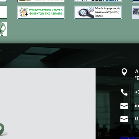

Α
"

+

i

G