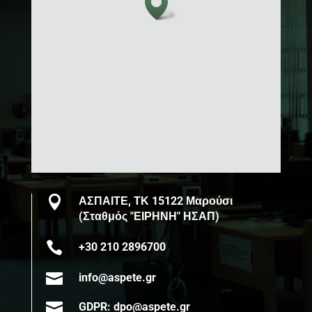

ΑΣΠΑΙΤΕ, ΤΚ 15122 Μαρούσι
(Σταθμός "ΕΙΡΗΝΗ" ΗΣΑΠ)

+30 210 2896700

info@aspete.gr

GDPR: dpo@aspete.gr