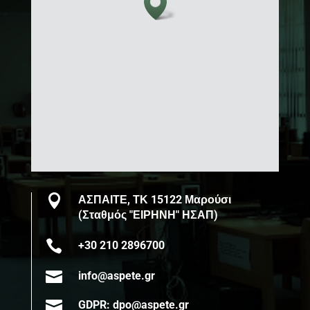

ΑΣΠΑΙΤΕ, ΤΚ 15122 Μαρούσι
(Σταθμός "ΕΙΡΗΝΗ" ΗΣΑΠ)

+30 210 2896700

info@aspete.gr

GDPR: dpo@aspete.gr